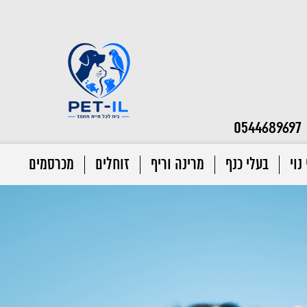
0544689697
נוי
בעלי כנף
מרינה וריף
זוחלים
מכרסמים