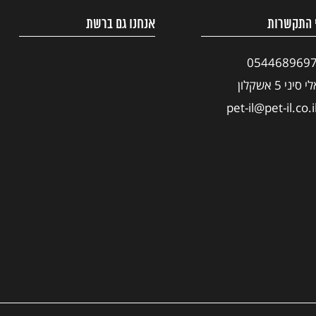
 התקשרות
אנחנו גם ברשת
054468969
י סיני 5 אשקלון
pet-il@pet-il.co.i