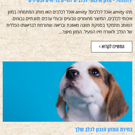
Amity - מזון איכותי לכלבים לחיים בריאים ופעילים
מהו amity אוכל לכלבים? amity אוכל לכלבים הוא מותג המתמחה במזון
איכותי לכלבים, המיוצר מחומרים טבעיים ובעלי ערכים תזונתיים גבוהים.
המותג מתמקד בספקת תזונה מאוזנת ובריאה שתורמת לבריאותו הכללית
של הכלב ולאורח חייו הפעיל. המזון מיוצר...
המשיכו לקרוא >
בחירת המזון הנכון לכלב שלך