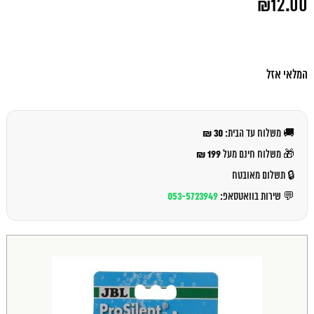
₪
12.00
המקורי
היה:
המחיר
₪13.00.
הנוכחי
הוא:
₪12.00.
המלאי אזל
30 ₪
🚚 משלוח עד הבית:
199 ₪
🎁 משלוח חינם מעל
🔒 תשלום מאובטח
053-5723949
💬 שירות בוואטסאפ: