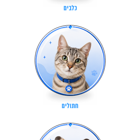
כלבים
חתולים