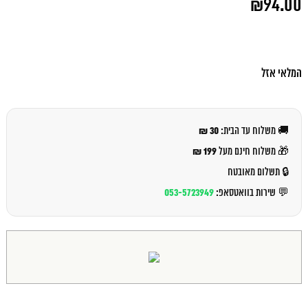
₪
94.00
המקורי
היה:
המחיר
₪100.00.
הנוכחי
הוא:
₪94.00.
המלאי אזל
30 ₪
🚚 משלוח עד הבית:
199 ₪
🎁 משלוח חינם מעל
🔒 תשלום מאובטח
053-5723949
💬 שירות בוואטסאפ: