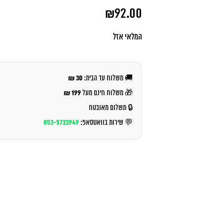
המחיר
₪
92.00
המקורי
היה:
המחיר
₪97.00.
הנוכחי
המלאי אזל
הוא:
₪92.00.
30 ₪
🚚 משלוח עד הבית:
199 ₪
🎁 משלוח חינם מעל
🔒 תשלום מאובטח
053-5723949
💬 שירות בוואטסאפ: