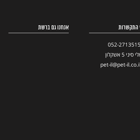
 התקשרות
אנחנו גם ברשת
052-271351
י סיני 5 אשקלון
pet-il@pet-il.co.i