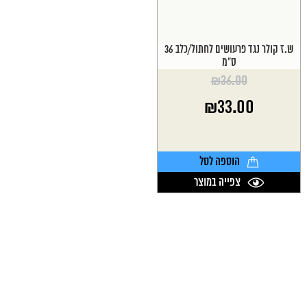
ש.ז קולר נגד פרעושים לחתול/כלב 36
ס"מ
₪
36.00
המחיר
₪
33.00
המקורי
היה:
המחיר
₪36.00.
הנוכחי
הוא:
הוספה לסל
₪33.00.
צפייה במוצר