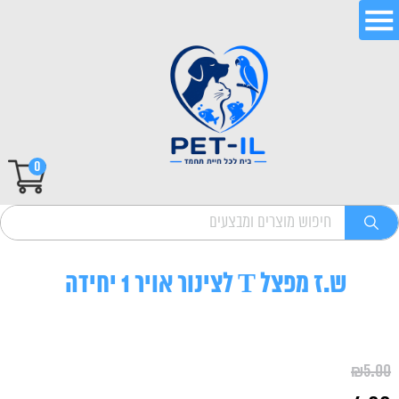
0
ש.ז מפצל T לצינור אויר 1 יחידה
₪
5.00
המחיר