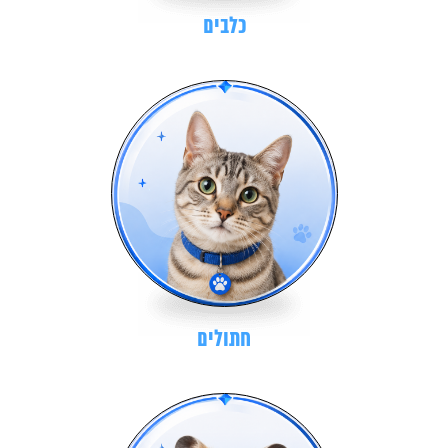
כלבים
חתולים