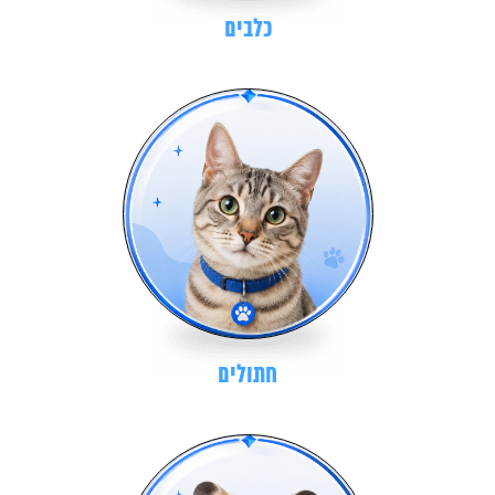
כלבים
חתולים