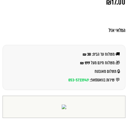
₪
17.00
המקורי
היה:
המחיר
₪18.00.
הנוכחי
הוא:
₪17.00.
המלאי אזל
30 ₪
🚚 משלוח עד הבית:
199 ₪
🎁 משלוח חינם מעל
🔒 תשלום מאובטח
053-5723949
💬 שירות בוואטסאפ: