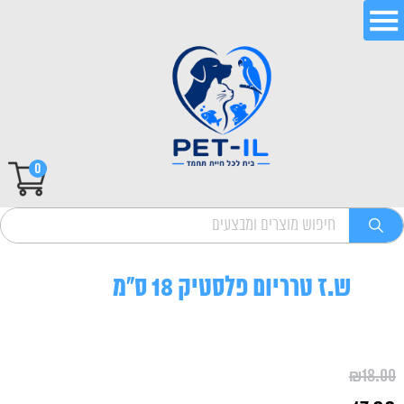
0
ש.ז טרריום פלסטיק 18 ס"מ
₪
18.00
המחיר