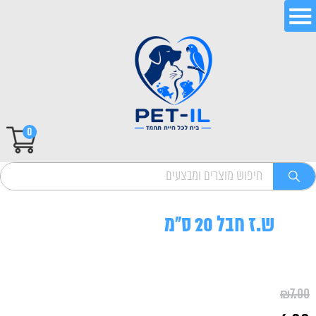
0
ש.ז חבל 20 ס"מ
₪
7.00
המחיר