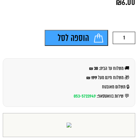
₪
6.00
המקורי
היה:
המחיר
₪7.00.
הנוכחי
הוא:
₪6.00.
כמות
הוספה לסל
של
ש.ז
חבל
20
ס"מ
30 ₪
🚚 משלוח עד הבית:
199 ₪
🎁 משלוח חינם מעל
🔒 תשלום מאובטח
053-5723949
💬 שירות בוואטסאפ: