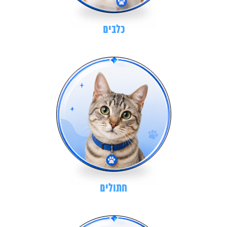
כלבים
חתולים