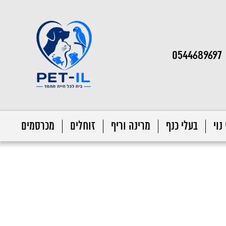
0544689697
נוי
בעלי כנף
מרינה וריף
זוחלים
מכרסמים