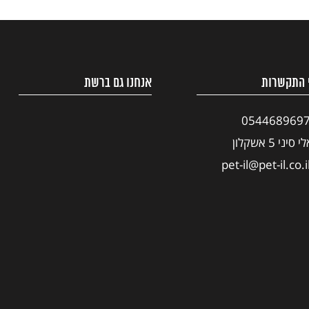
 התקשרות
אנחנו גם ברשת
054468969
י סיני 5 אשקלון
pet-il@pet-il.co.i