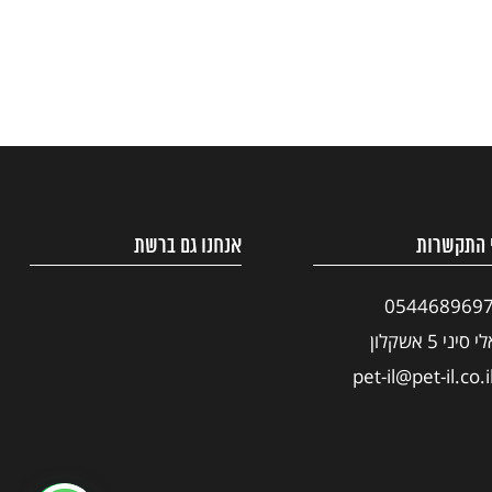
 התקשרות
אנחנו גם ברשת
054468969
י סיני 5 אשקלון
pet-il@pet-il.co.i