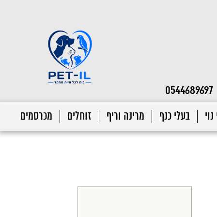
0544689697
נוי
בעלי כנף
מרינה וריף
זוחלים
מכרסמים