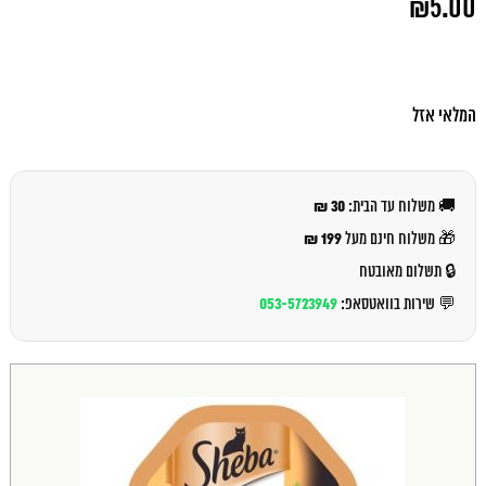
₪
5.00
המקורי
היה:
המחיר
₪5.50.
הנוכחי
הוא:
₪5.00.
המלאי אזל
30 ₪
🚚 משלוח עד הבית:
199 ₪
🎁 משלוח חינם מעל
🔒 תשלום מאובטח
053-5723949
💬 שירות בוואטסאפ: