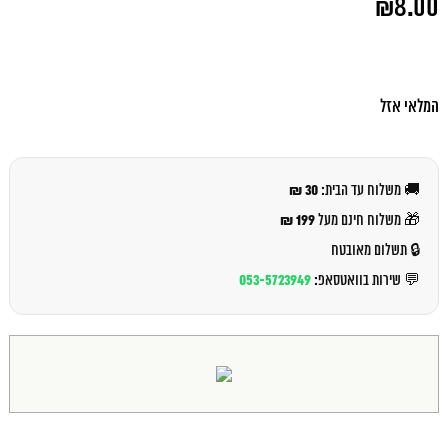
₪
8.00
המקורי
היה:
המחיר
₪9.00.
הנוכחי
הוא:
₪8.00.
המלאי אזל
30 ₪
🚚 משלוח עד הבית:
199 ₪
🎁 משלוח חינם מעל
🔒 תשלום מאובטח
053-5723949
💬 שירות בוואטסאפ: