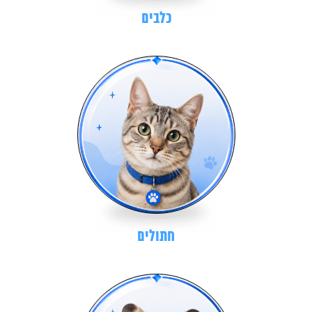
כלבים
חתולים