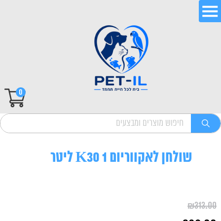
0
שולחן לאקווריום K30 1 ליטר
₪
313.00
המחיר