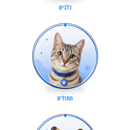
כלבים
חתולים