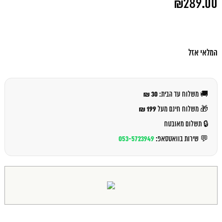
₪
289.00
המקורי
היה:
המחיר
₪313.00.
הנוכחי
הוא:
₪289.00.
המלאי אזל
30 ₪
🚚 משלוח עד הבית:
199 ₪
🎁 משלוח חינם מעל
🔒 תשלום מאובטח
053-5723949
💬 שירות בוואטסאפ: