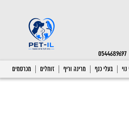
0544689697
נוי
בעלי כנף
מרינה וריף
זוחלים
מכרסמים