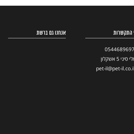
 התקשרות
אנחנו גם ברשת
054468969
י סיני 5 אשקלון
pet-il@pet-il.co.i