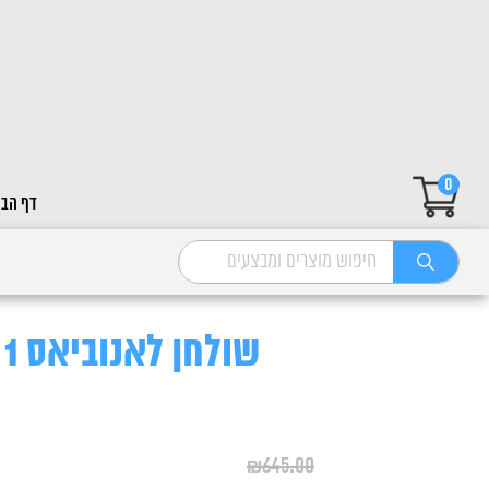
0
דף הבי
שולחן לאנוביאס A80 1 יחידה
₪
645.00