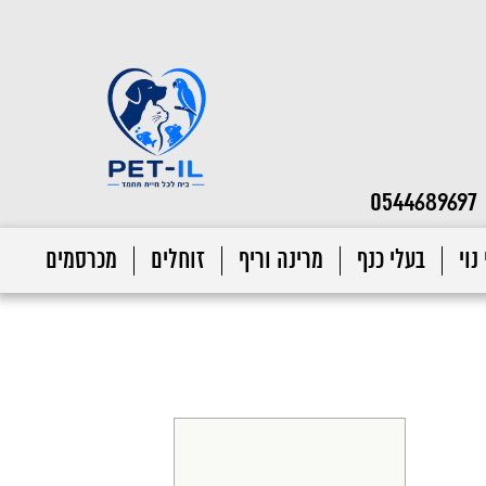
0544689697
נוי
בעלי כנף
מרינה וריף
זוחלים
מכרסמים