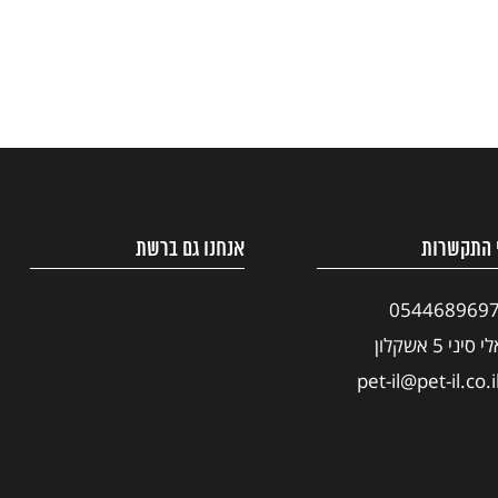
 התקשרות
אנחנו גם ברשת
054468969
י סיני 5 אשקלון
pet-il@pet-il.co.i