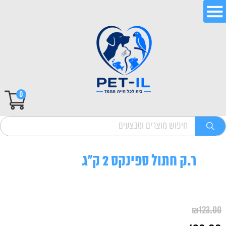
0
ר.ק חתול ספינקס 2 ק"ג
₪
123.00
המחיר