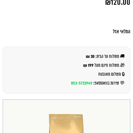
₪
120.00
המקורי
היה:
המחיר
₪123.00.
הנוכחי
הוא:
₪120.00.
המלאי אזל
30 ₪
🚚 משלוח עד הבית:
199 ₪
🎁 משלוח חינם מעל
🔒 תשלום מאובטח
053-5723949
💬 שירות בוואטסאפ: