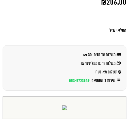
₪
206.00
המקורי
היה:
המחיר
₪212.00.
הנוכחי
הוא:
₪206.00.
המלאי אזל
30 ₪
🚚 משלוח עד הבית:
199 ₪
🎁 משלוח חינם מעל
🔒 תשלום מאובטח
053-5723949
💬 שירות בוואטסאפ: