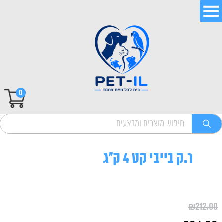
0
ר.ק בייבי קט 4 ק"ג
₪
212.00
המחיר