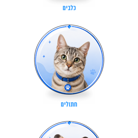
כלבים
חתולים