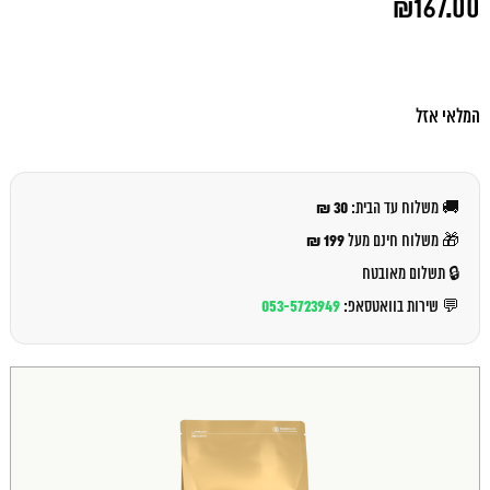
₪
167.00
המקורי
היה:
המחיר
₪176.00.
הנוכחי
הוא:
₪167.00.
המלאי אזל
30 ₪
🚚 משלוח עד הבית:
199 ₪
🎁 משלוח חינם מעל
🔒 תשלום מאובטח
053-5723949
💬 שירות בוואטסאפ: