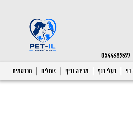
0544689697
נוי
בעלי כנף
מרינה וריף
זוחלים
מכרסמים