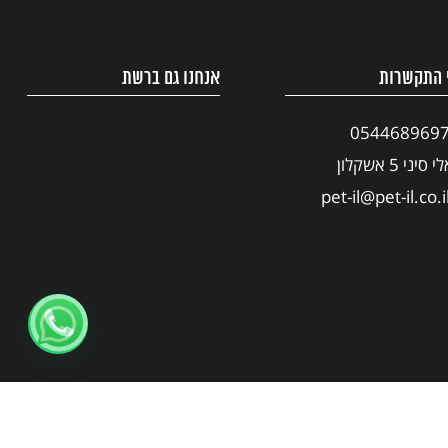
 התקשרות
אנחנו גם ברשת
054468969
י סיני 5 אשקלון
pet-il@pet-il.co.i