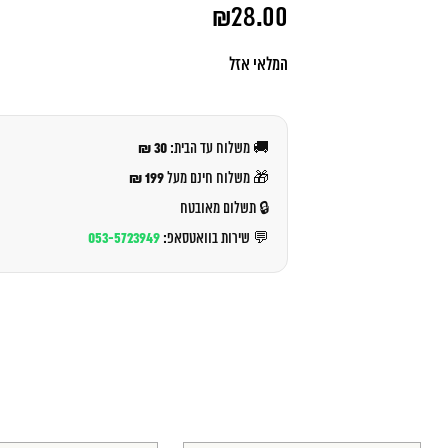
המחיר
₪
28.00
המקורי
היה:
המחיר
₪30.00.
הנוכחי
המלאי אזל
הוא:
₪28.00.
30 ₪
🚚 משלוח עד הבית:
199 ₪
🎁 משלוח חינם מעל
🔒 תשלום מאובטח
053-5723949
💬 שירות בוואטסאפ: