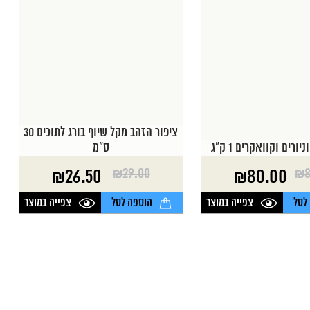
ציפור הזהב מקל שיוף בורג לתוכים 30
יורים וקוואקרים 1 ק"ג
ס"מ
₪
29.00
₪
8
₪
26.50
₪
80.00
המחיר
המחיר
הנוכחי
המקורי
לסל
צפייה במוצר
הוספה לסל
צפייה במוצר
היה:
הוא:
₪29.00.
₪26.50.
₪8
₪8