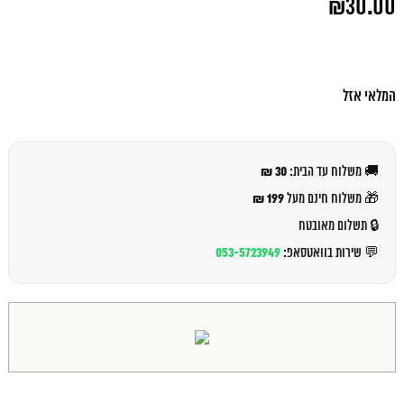
₪
30.00
המקורי
היה:
המחיר
₪33.00.
הנוכחי
הוא:
₪30.00.
המלאי אזל
30 ₪
🚚 משלוח עד הבית:
199 ₪
🎁 משלוח חינם מעל
🔒 תשלום מאובטח
053-5723949
💬 שירות בוואטסאפ: