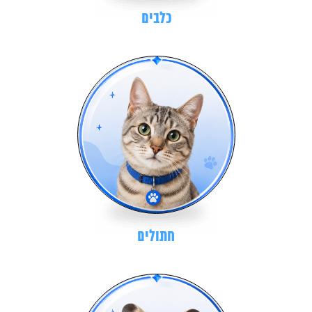
כלבים
חתולים