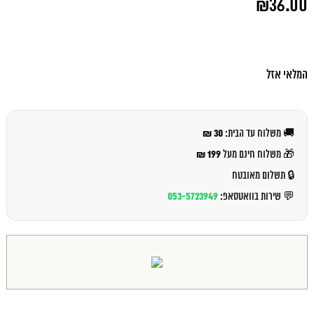
₪
36.00
המקורי
היה:
המחיר
₪39.00.
הנוכחי
הוא:
₪36.00.
המלאי אזל
30 ₪
🚚 משלוח עד הבית:
199 ₪
🎁 משלוח חינם מעל
🔒 תשלום מאובטח
053-5723949
💬 שירות בוואטסאפ: