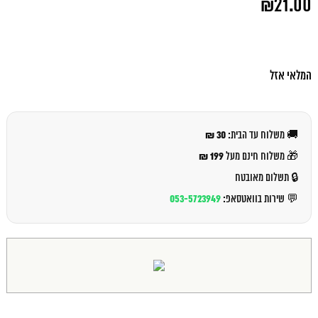
₪
21.00
המקורי
היה:
המחיר
₪23.00.
הנוכחי
הוא:
₪21.00.
המלאי אזל
30 ₪
🚚 משלוח עד הבית:
199 ₪
🎁 משלוח חינם מעל
🔒 תשלום מאובטח
053-5723949
💬 שירות בוואטסאפ: