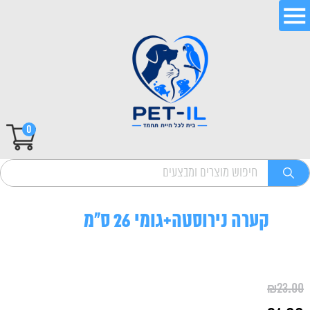
0
קערה נירוסטה+גומי 26 ס"מ
₪
23.00
המחיר