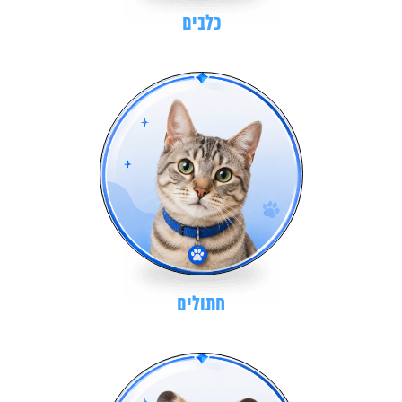
כלבים
חתולים