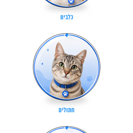
כלבים
חתולים