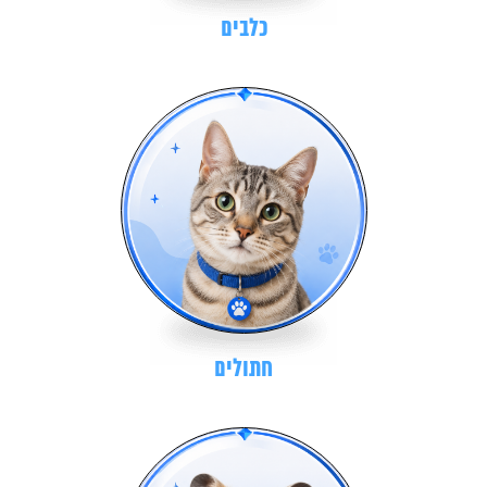
כלבים
חתולים