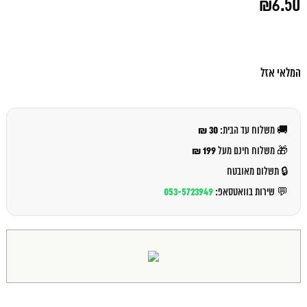
₪
6.50
המקורי
היה:
המחיר
₪7.00.
הנוכחי
הוא:
₪6.50.
המלאי אזל
30 ₪
🚚 משלוח עד הבית:
199 ₪
🎁 משלוח חינם מעל
🔒 תשלום מאובטח
053-5723949
💬 שירות בוואטסאפ: