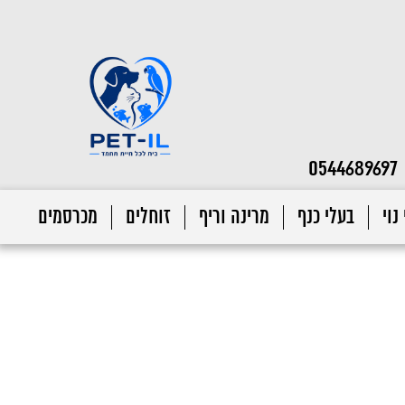
0544689697
נוי
בעלי כנף
מרינה וריף
זוחלים
מכרסמים