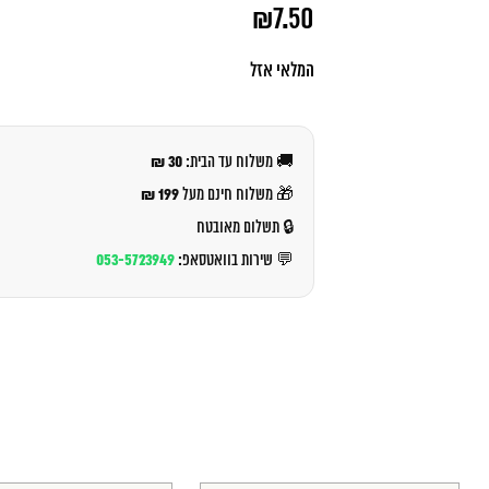
המחיר
₪
7.50
המקורי
היה:
המחיר
₪8.00.
הנוכחי
המלאי אזל
הוא:
₪7.50.
30 ₪
🚚 משלוח עד הבית:
199 ₪
🎁 משלוח חינם מעל
🔒 תשלום מאובטח
053-5723949
💬 שירות בוואטסאפ: