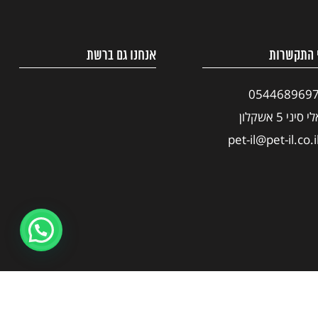
 התקשרות
אנחנו גם ברשת
054468969
י סיני 5 אשקלון
pet-il@pet-il.co.i