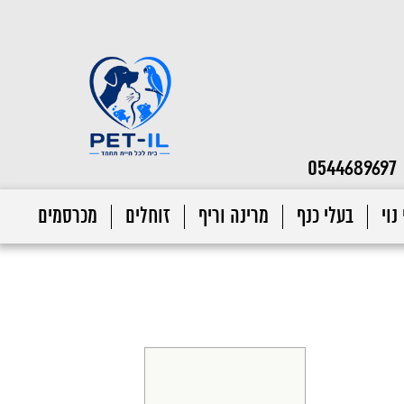
0544689697
נוי
בעלי כנף
מרינה וריף
זוחלים
מכרסמים