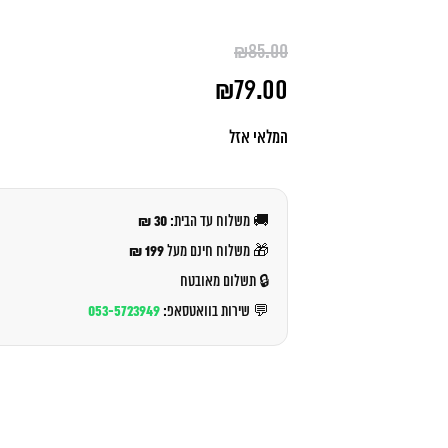
₪
85.00
המחיר
₪
79.00
המקורי
היה:
המחיר
₪85.00.
הנוכחי
המלאי אזל
הוא:
₪79.00.
30 ₪
🚚 משלוח עד הבית:
199 ₪
🎁 משלוח חינם מעל
🔒 תשלום מאובטח
053-5723949
💬 שירות בוואטסאפ: