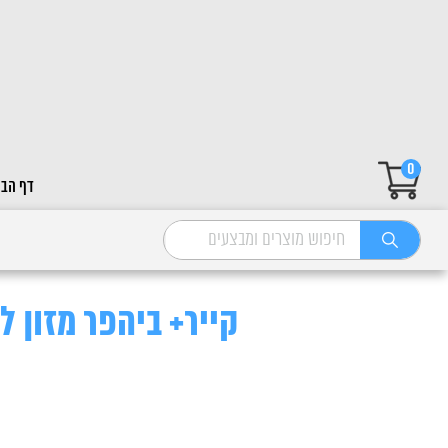
0
דף הבי
קייר+ ביהפר מזון לצ'ינצ'