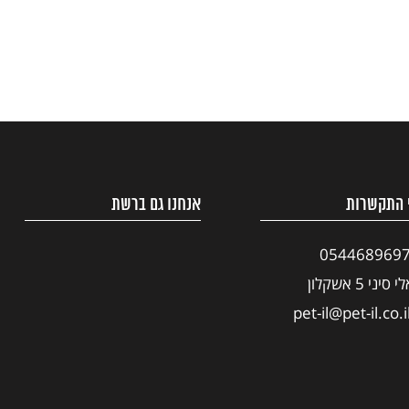
 התקשרות
אנחנו גם ברשת
054468969
י סיני 5 אשקלון
pet-il@pet-il.co.i