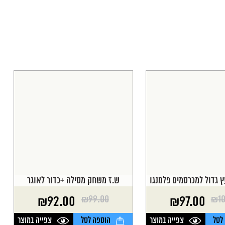
ץ גדול למכרסמים פלמנגו
ש.ז משחק מסילה +כדור לאוגר
₪
99.00
₪
1
₪
92.00
₪
97.00
המחיר
המחיר
הנוכחי
המקורי
לסל
צפייה במוצר
הוספה לסל
צפייה במוצר
היה:
הוא: