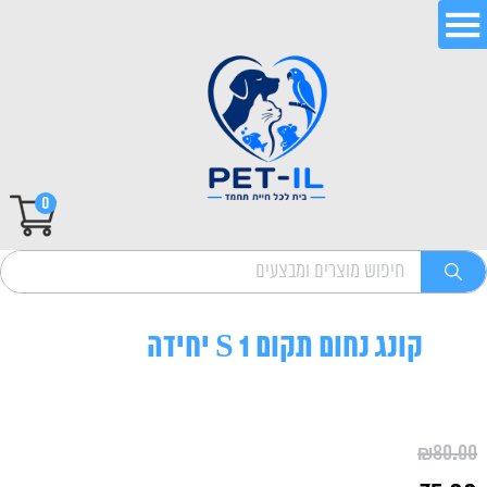
0
קונג נחום תקום S 1 יחידה
₪
80.00
המחיר