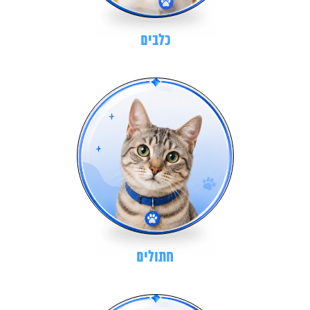
כלבים
חתולים