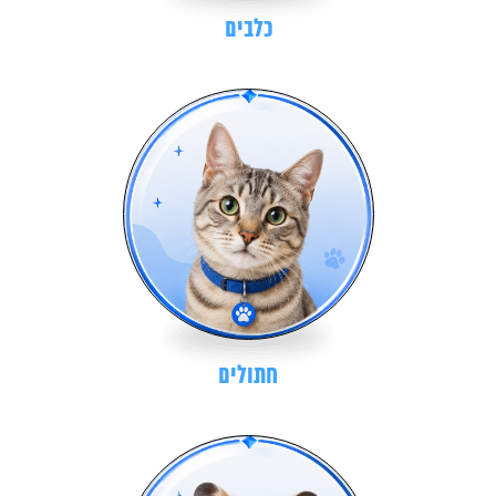
כלבים
חתולים