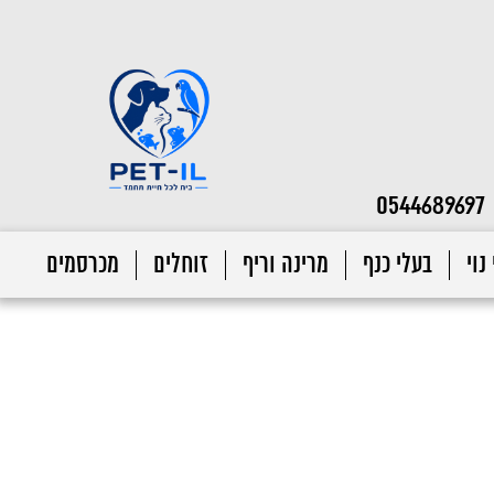
0544689697
נוי
בעלי כנף
מרינה וריף
זוחלים
מכרסמים