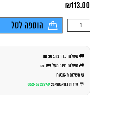
המחיר
₪
113.00
המקורי
היה:
המחיר
₪119.00.
הנוכחי
כמות
הוספה לסל
הוא:
של
₪113.00.
קאלקוואסר
500
ליטר
30 ₪
🚚 משלוח עד הבית:
199 ₪
🎁 משלוח חינם מעל
🔒 תשלום מאובטח
053-5723949
💬 שירות בוואטסאפ: