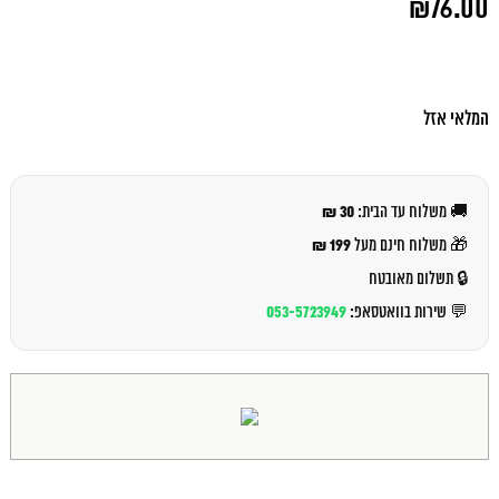
₪
76.00
המקורי
היה:
המחיר
₪82.00.
הנוכחי
הוא:
₪76.00.
המלאי אזל
30 ₪
🚚 משלוח עד הבית:
199 ₪
🎁 משלוח חינם מעל
🔒 תשלום מאובטח
053-5723949
💬 שירות בוואטסאפ: