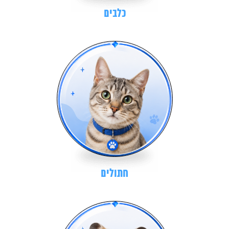
כלבים
חתולים