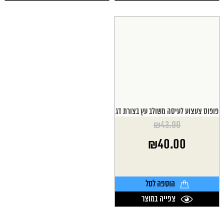
פופוס צעצוע לעיסה משולב עץ בצורת דג
₪
43.00
המחיר
₪
40.00
המקורי
היה:
המחיר
₪43.00.
הנוכחי
הוא:
הוספה לסל
₪40.00.
צפייה במוצר