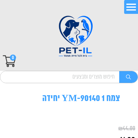
0
צמח YM-90140 1 יחידה
₪
44.00
המחיר