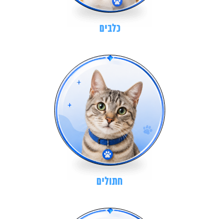
כלבים
חתולים