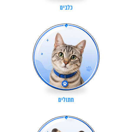
כלבים
חתולים