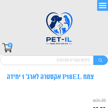
0
צמח P18EL אקסטרה לארג' 1 יחידה
₪
24.00
המחיר