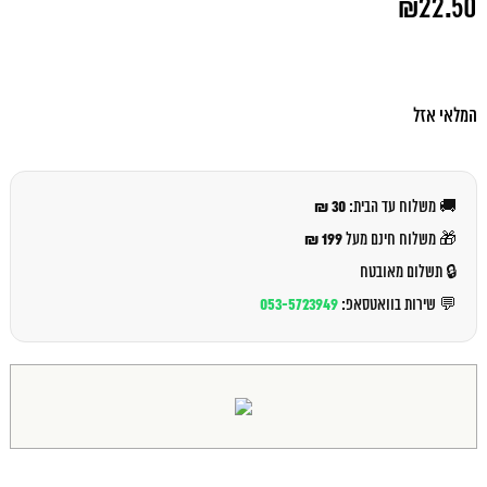
₪
22.50
המקורי
היה:
המחיר
₪24.00.
הנוכחי
הוא:
₪22.50.
המלאי אזל
30 ₪
🚚 משלוח עד הבית:
199 ₪
🎁 משלוח חינם מעל
🔒 תשלום מאובטח
053-5723949
💬 שירות בוואטסאפ: