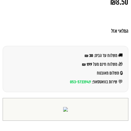
₪
8.50
המקורי
היה:
המחיר
₪9.00.
הנוכחי
הוא:
₪8.50.
המלאי אזל
30 ₪
🚚 משלוח עד הבית:
199 ₪
🎁 משלוח חינם מעל
🔒 תשלום מאובטח
053-5723949
💬 שירות בוואטסאפ: