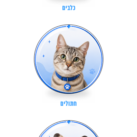
כלבים
חתולים