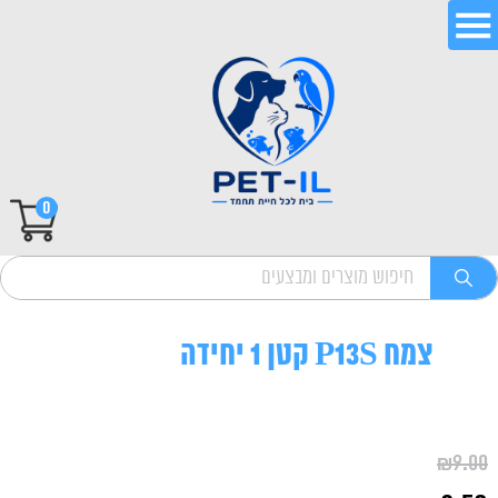
0
צמח P13S קטן 1 יחידה
₪
9.00
המחיר