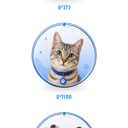
כלבים
חתולים