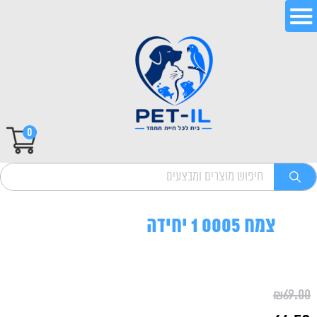
0
צמח 0005 1 יחידה
₪
69.00
המחיר