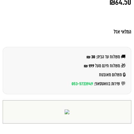
₪
64.50
המקורי
היה:
המחיר
₪69.00.
הנוכחי
הוא:
₪64.50.
המלאי אזל
30 ₪
🚚 משלוח עד הבית:
199 ₪
🎁 משלוח חינם מעל
🔒 תשלום מאובטח
053-5723949
💬 שירות בוואטסאפ: