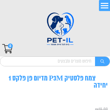
0
צמח פלסטיק P3M מדיום פן פלקס 1
יחידה
₪
19.00