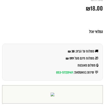
המחיר
₪
18.00
המקורי
היה:
המחיר
₪19.00.
הנוכחי
הוא:
₪18.00.
המלאי אזל
30 ₪
🚚 משלוח עד הבית:
199 ₪
🎁 משלוח חינם מעל
🔒 תשלום מאובטח
053-5723949
💬 שירות בוואטסאפ: