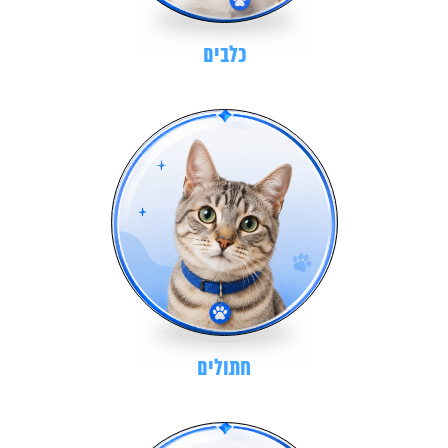
כלבים
חתולים