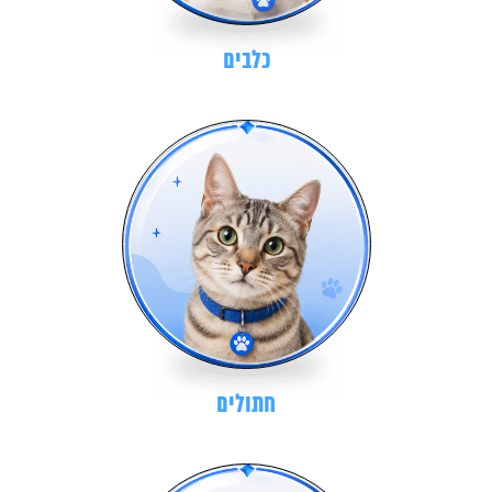
כלבים
חתולים