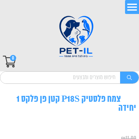
0
צמח פלסטיק P18S קטן פן פלקס 1
יחידה
₪
11.00