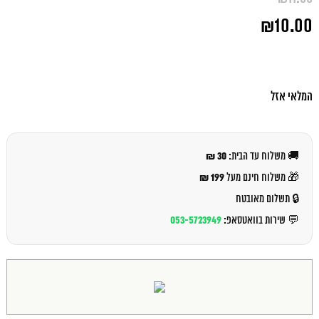
המחיר
₪
10.00
המקורי
היה:
המחיר
₪11.00.
הנוכחי
הוא:
₪10.00.
המלאי אזל
30 ₪
🚚 משלוח עד הבית:
199 ₪
🎁 משלוח חינם מעל
🔒 תשלום מאובטח
053-5723949
💬 שירות בוואטסאפ: