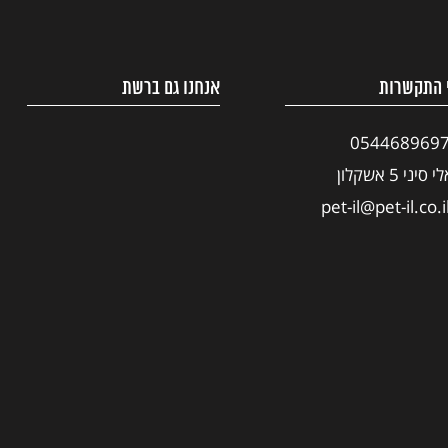
 התקשרות
אנחנו גם ברשת
054468969
י סיני 5 אשקלון
pet-il@pet-il.co.i