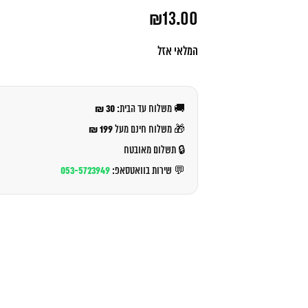
המחיר
₪
13.00
המקורי
היה:
המחיר
₪14.00.
הנוכחי
המלאי אזל
הוא:
₪13.00.
30 ₪
🚚 משלוח עד הבית:
199 ₪
🎁 משלוח חינם מעל
🔒 תשלום מאובטח
053-5723949
💬 שירות בוואטסאפ: