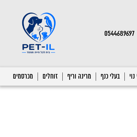
0544689697
נוי
בעלי כנף
מרינה וריף
זוחלים
מכרסמים