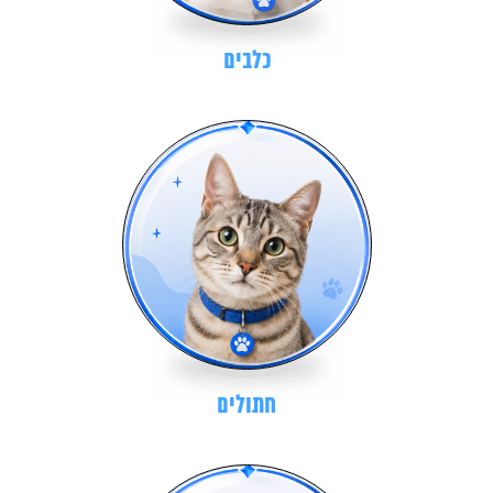
כלבים
חתולים