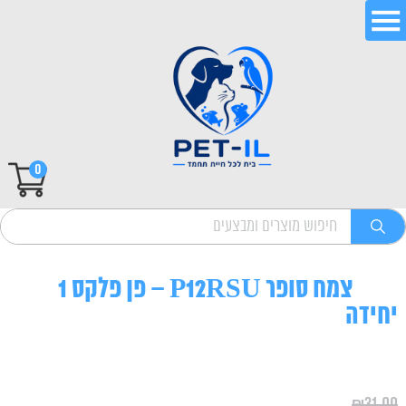
0
צמח סופר P12RSU – פן פלקס 1
יחידה
₪
31.00