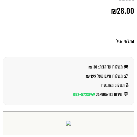
המחיר
₪
28.00
המקורי
היה:
המחיר
₪31.00.
הנוכחי
הוא:
₪28.00.
המלאי אזל
30 ₪
🚚 משלוח עד הבית:
199 ₪
🎁 משלוח חינם מעל
🔒 תשלום מאובטח
053-5723949
💬 שירות בוואטסאפ: