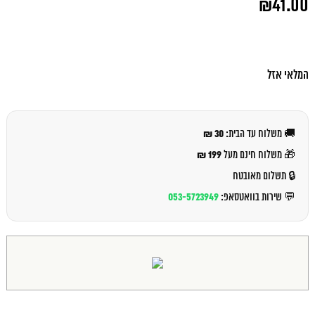
₪
41.00
המקורי
היה:
המחיר
₪44.00.
הנוכחי
הוא:
₪41.00.
המלאי אזל
30 ₪
🚚 משלוח עד הבית:
199 ₪
🎁 משלוח חינם מעל
🔒 תשלום מאובטח
053-5723949
💬 שירות בוואטסאפ: