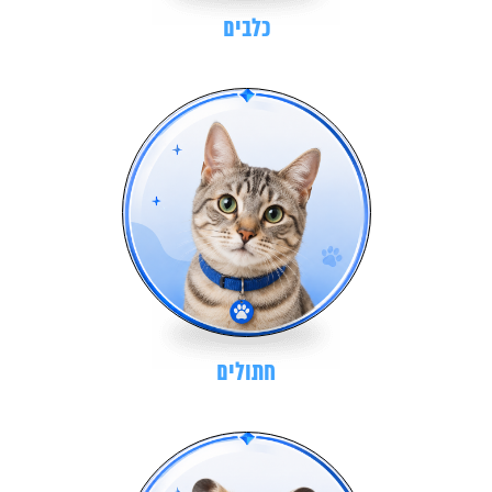
כלבים
חתולים