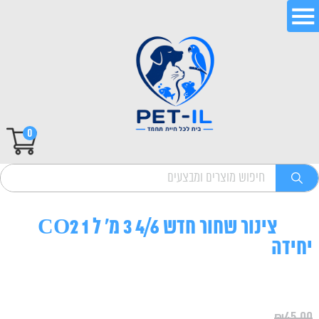
0
צינור שחור חדש 4/6 3 מ' ל CO2 1
יחידה
₪
45.00