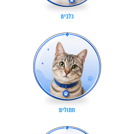
כלבים
חתולים