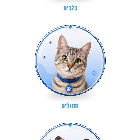
כלבים
חתולים