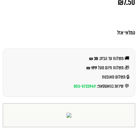
₪
7.50
המקורי
היה:
המחיר
₪8.00.
הנוכחי
הוא:
₪7.50.
המלאי אזל
30 ₪
🚚 משלוח עד הבית:
199 ₪
🎁 משלוח חינם מעל
🔒 תשלום מאובטח
053-5723949
💬 שירות בוואטסאפ: