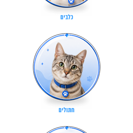
כלבים
חתולים