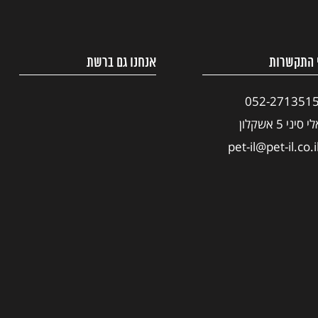
 התקשרות
אנחנו גם ברשת
052-271351
י סיני 5 אשקלון
pet-il@pet-il.co.i