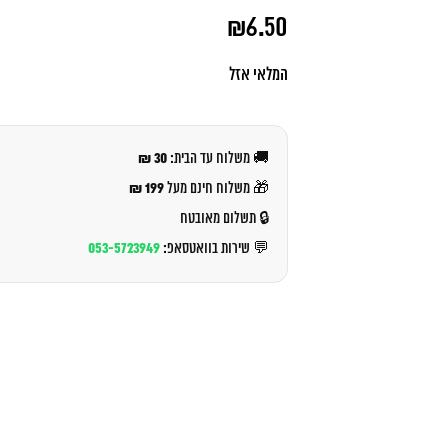
המחיר
₪
6.50
המקורי
היה:
המחיר
₪7.00.
הנוכחי
המלאי אזל
הוא:
₪6.50.
30 ₪
🚚 משלוח עד הבית:
199 ₪
🎁 משלוח חינם מעל
🔒 תשלום מאובטח
053-5723949
💬 שירות בוואטסאפ: