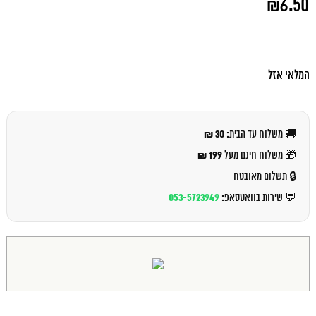
₪
6.50
המקורי
היה:
המחיר
₪7.00.
הנוכחי
הוא:
₪6.50.
המלאי אזל
30 ₪
🚚 משלוח עד הבית:
199 ₪
🎁 משלוח חינם מעל
🔒 תשלום מאובטח
053-5723949
💬 שירות בוואטסאפ: