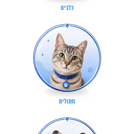
כלבים
חתולים