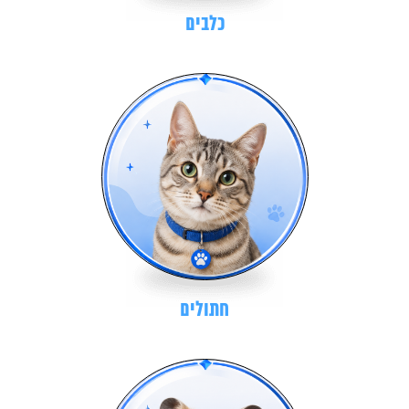
כלבים
חתולים