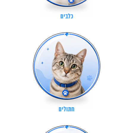
כלבים
חתולים