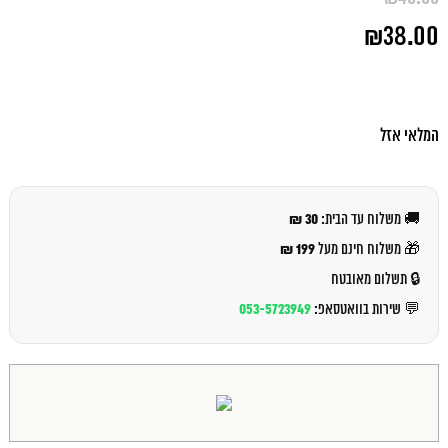
המחיר
₪
38.00
המקורי
היה:
המחיר
₪40.00.
הנוכחי
הוא:
₪38.00.
המלאי אזל
30 ₪
🚚 משלוח עד הבית:
199 ₪
🎁 משלוח חינם מעל
🔒 תשלום מאובטח
053-5723949
💬 שירות בוואטסאפ: