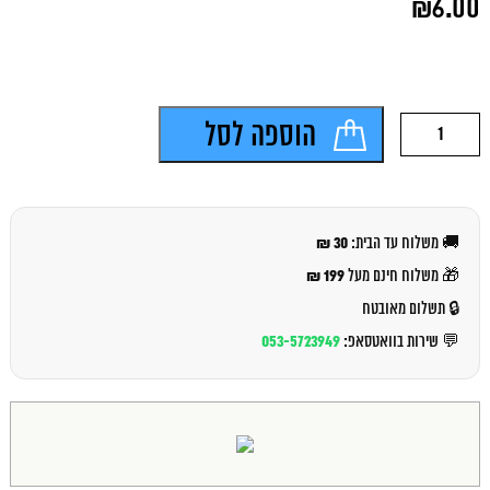
₪
6.00
המקורי
היה:
המחיר
₪7.00.
הנוכחי
הוא:
₪6.00.
כמות
הוספה לסל
של
פלשיר
מעדן
עוף
150
30 ₪
🚚 משלוח עד הבית:
גרם
199 ₪
🎁 משלוח חינם מעל
🔒 תשלום מאובטח
053-5723949
💬 שירות בוואטסאפ: