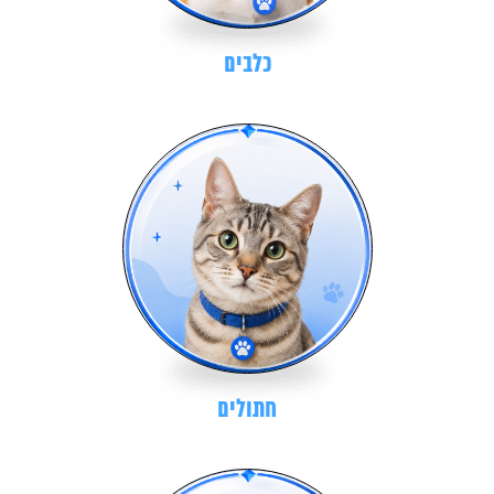
כלבים
חתולים